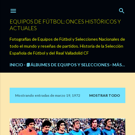
Ir al contenido principal
EQUIPOS DE FÚTBOL: ONCES HISTÓRICOS Y
ACTUALES
Fotografías de Equipos de Fútbol y Selecciones Nacionales de
todo el mundo y reseñas de partidos. Historia de la Selección
Española de Fútbol y del Real Valladolid CF
INICIO
📗ÁLBUMES DE EQUIPOS Y SELECCIONES
MÁS…
Mostrando entradas de marzo 19, 1972
MOSTRAR TODO
E
n
t
r