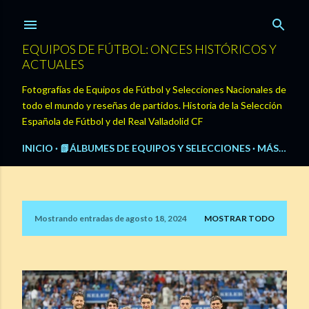
Ir al contenido principal
EQUIPOS DE FÚTBOL: ONCES HISTÓRICOS Y
ACTUALES
Fotografías de Equipos de Fútbol y Selecciones Nacionales de
todo el mundo y reseñas de partidos. Historia de la Selección
Española de Fútbol y del Real Valladolid CF
INICIO
📗ÁLBUMES DE EQUIPOS Y SELECCIONES
MÁS…
Mostrando entradas de agosto 18, 2024
MOSTRAR TODO
E
n
t
r