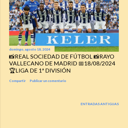
a
d
a
s
domingo, agosto 18, 2024
📸REAL SOCIEDAD DE FÚTBOL 📸RAYO
VALLECANO DE MADRID 📅18/08/2024
🏆LIGA DE 1ª DIVISIÓN
Compartir
Publicar un comentario
ENTRADAS ANTIGUAS